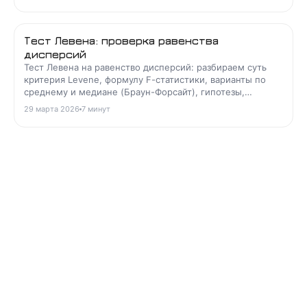
Тест Левена: проверка равенства
дисперсий
Тест Левена на равенство дисперсий: разбираем суть
критерия Levene, формулу F-статистики, варианты по
среднему и медиане (Браун-Форсайт), гипотезы,
степени свободы и частые ошибки интерпретации.
29 марта 2026
7
минут