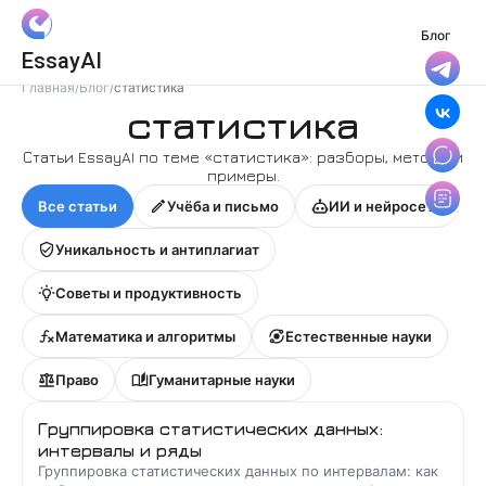
Блог
Вход
EssayAI
Войти с Яндекс ID
Главная
/
Блог
/
статистика
статистика
Войти с VK ID
Статьи EssayAI по теме «
статистика
»: разборы, методы и
примеры.
Я даю
Согласие на обработку
персональных данных
Все статьи
Учёба и письмо
ИИ и нейросети
и принимаю условия
Политики конфиденциальности
,
Уникальность и антиплагиат
Правила пользования сервисом
Советы и продуктивность
Математика и алгоритмы
Естественные науки
Право
Гуманитарные науки
Группировка статистических данных:
интервалы и ряды
Группировка статистических данных по интервалам: как