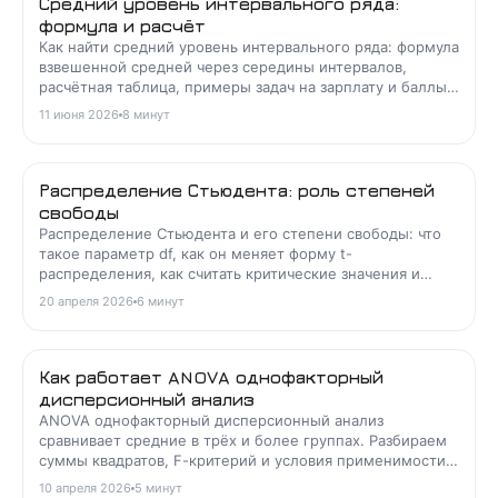
Средний уровень интервального ряда:
формула и расчёт
Как найти средний уровень интервального ряда: формула
взвешенной средней через середины интервалов,
расчётная таблица, примеры задач на зарплату и баллы,
частые ошибки.
11 июня 2026
8
минут
Распределение Стьюдента: роль степеней
свободы
Распределение Стьюдента и его степени свободы: что
такое параметр df, как он меняет форму t-
распределения, как считать критические значения и
применять в t-тестах и доверительных интервалах.
20 апреля 2026
6
минут
Как работает ANOVA однофакторный
дисперсионный анализ
ANOVA однофакторный дисперсионный анализ
сравнивает средние в трёх и более группах. Разбираем
суммы квадратов, F-критерий и условия применимости
на примере с расчётом.
10 апреля 2026
5
минут