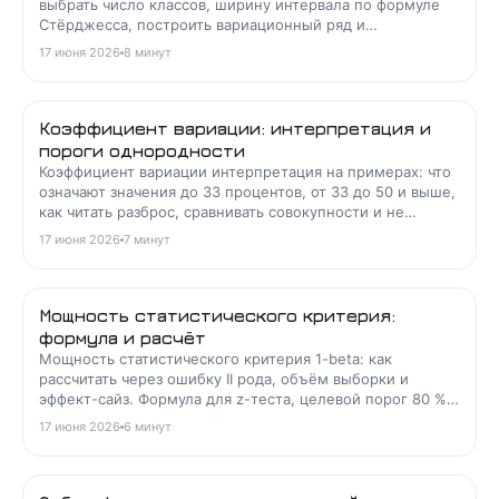
выбрать число классов, ширину интервала по формуле
Стёрджесса, построить вариационный ряд и
гистограмму.
17 июня 2026
8
минут
Коэффициент вариации: интерпретация и
пороги однородности
Коэффициент вариации интерпретация на примерах: что
означают значения до 33 процентов, от 33 до 50 и выше,
как читать разброс, сравнивать совокупности и не
ошибаться при отрицательном среднем.
17 июня 2026
7
минут
Мощность статистического критерия:
формула и расчёт
Мощность статистического критерия 1-beta: как
рассчитать через ошибку II рода, объём выборки и
эффект-сайз. Формула для z-теста, целевой порог 80 %,
примеры.
17 июня 2026
6
минут