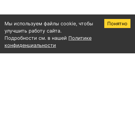
Мы используем файлы cookie, чтобы
Понятно
улучшить работу сайта.
Подробности см. в нашей
Политике
конфиденциальности
Правила пользования сервисом EssayAI
Политика конфиденциальности
Соглашение о подписке
Публичная оферта
Согласие на обработку персональных данных
Все статьи
Учёба и письмо
ИИ и нейросети
Уникальность и антиплагиат
Советы и продуктивность
Математика и алгоритмы
Естественные науки
Право