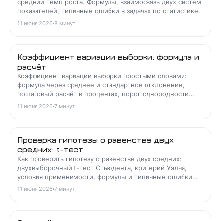
средний темп роста. Формулы, взаимосвязь двух систем
показателей, типичные ошибки в задачах по статистике.
11 июня 2026
8
минут
Коэффициент вариации выборки: формула и
расчёт
Коэффициент вариации выборки простыми словами:
формула через среднее и стандартное отклонение,
пошаговый расчёт в процентах, порог однородности
33% и где студенты ошибаются в задачах по статистике.
11 июня 2026
7
минут
Проверка гипотезы о равенстве двух
средних: t-тест
Как проверить гипотезу о равенстве двух средних:
двухвыборочный t-тест Стьюдента, критерий Уэлча,
условия применимости, формулы и типичные ошибки
студентов.
11 июня 2026
7
минут