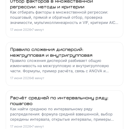
Отбор факторов в множественной
регрессии: методы и критерии
Как отбирать факторы в множественной регрессии:
пошаговый, прямой и обратный отбор, проверка
значимости, мультиколлинеарность и VIF, критерии AIC и
скорректированный R квадрат.
17 июня 2026
7
минут
Правило сложения дисперсий:
межгрупповая и внутригрупповая
Правило сложения дисперсий разбивает общую
изменчивость на межгрупповую и внутригрупповую
части. Формулы, пример расчёта, связь с ANOVA и
эконометрикой.
17 июня 2026
8
минут
Расчёт средней по интервальному ряду:
пошагово
Как найти среднюю по интервальному ряду
распределения: формула средней взвешенной, выбор
середины интервала, открытые интервалы, примеры
расчёта и типичные ошибки.
17 июня 2026
7
минут