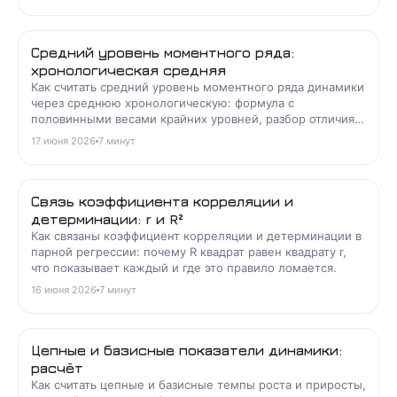
Средний уровень моментного ряда:
хронологическая средняя
Как считать средний уровень моментного ряда динамики
через среднюю хронологическую: формула с
половинными весами крайних уровней, разбор отличия
от интервального ряда и примеры расчёта.
17 июня 2026
7
минут
Связь коэффициента корреляции и
детерминации: r и R²
Как связаны коэффициент корреляции и детерминации в
парной регрессии: почему R квадрат равен квадрату r,
что показывает каждый и где это правило ломается.
16 июня 2026
7
минут
Цепные и базисные показатели динамики:
расчёт
Как считать цепные и базисные темпы роста и приросты,