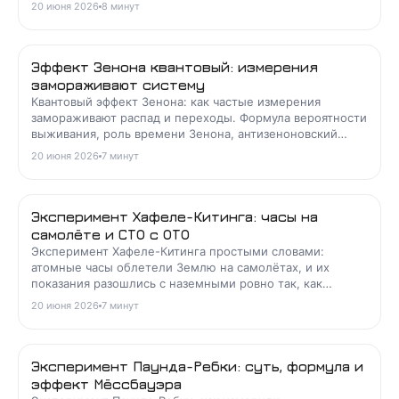
идеального проводника и при чём здесь глубина
20 июня 2026
8
минут
Лондона.
Эффект Зенона квантовый: измерения
замораживают систему
Квантовый эффект Зенона: как частые измерения
замораживают распад и переходы. Формула вероятности
выживания, роль времени Зенона, антизеноновский
эффект и эксперименты.
20 июня 2026
7
минут
Эксперимент Хафеле-Китинга: часы на
самолёте и СТО с ОТО
Эксперимент Хафеле-Китинга простыми словами:
атомные часы облетели Землю на самолётах, и их
показания разошлись с наземными ровно так, как
предсказали СТО и ОТО. Разбор расчёта.
20 июня 2026
7
минут
Эксперимент Паунда-Ребки: суть, формула и
эффект Мёссбауэра