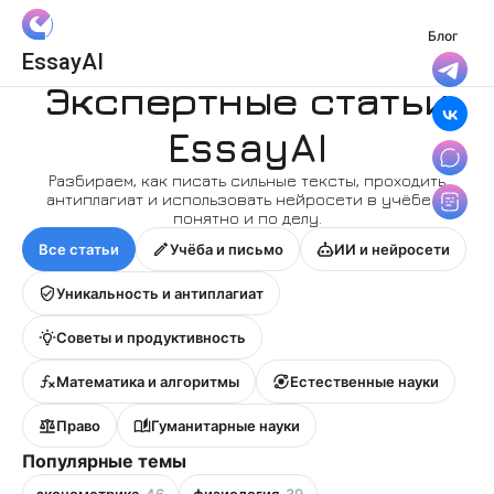
Блог
Вход
EssayAI
Войти с Яндекс ID
Экспертные статьи
Войти с VK ID
EssayAI
Разбираем, как писать сильные тексты, проходить
Я даю
Согласие на обработку
антиплагиат и использовать нейросети в учёбе —
персональных данных
понятно и по делу.
и принимаю условия
Политики конфиденциальности
,
Все статьи
Учёба и письмо
ИИ и нейросети
Правила пользования сервисом
Уникальность и антиплагиат
Советы и продуктивность
Математика и алгоритмы
Естественные науки
Право
Гуманитарные науки
Популярные темы