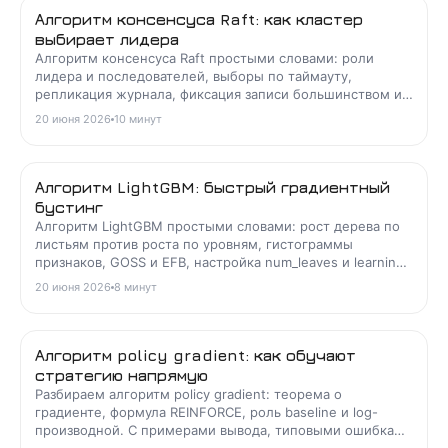
Алгоритм консенсуса Raft: как кластер
выбирает лидера
Алгоритм консенсуса Raft простыми словами: роли
лидера и последователей, выборы по таймауту,
репликация журнала, фиксация записи большинством и
сравнение с Paxos.
20 июня 2026
10
минут
Алгоритм LightGBM: быстрый градиентный
бустинг
Алгоритм LightGBM простыми словами: рост дерева по
листьям против роста по уровням, гистограммы
признаков, GOSS и EFB, настройка num_leaves и learning
rate, борьба с переобучением и разбор задач.
20 июня 2026
8
минут
Алгоритм policy gradient: как обучают
стратегию напрямую
Разбираем алгоритм policy gradient: теорема о
градиенте, формула REINFORCE, роль baseline и log-
производной. С примерами вывода, типовыми ошибками