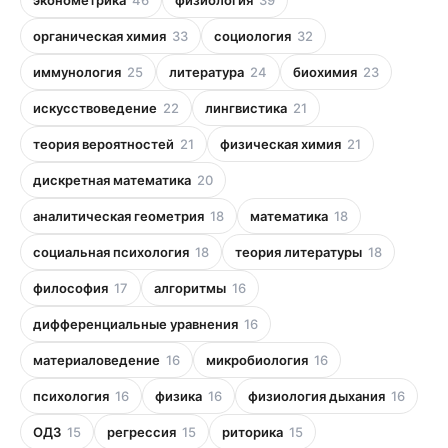
эконометрика
46
физиология
39
органическая химия
33
социология
32
иммунология
25
литература
24
биохимия
23
искусствоведение
22
лингвистика
21
теория вероятностей
21
физическая химия
21
дискретная математика
20
аналитическая геометрия
18
математика
18
социальная психология
18
теория литературы
18
философия
17
алгоритмы
16
дифференциальные уравнения
16
материаловедение
16
микробиология
16
психология
16
физика
16
физиология дыхания
16
ОДЗ
15
регрессия
15
риторика
15