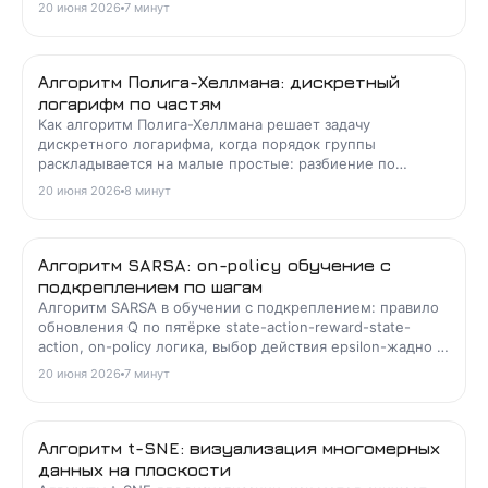
и интерактивным расчётом сходимости.
20 июня 2026
7
минут
Алгоритм Полига-Хеллмана: дискретный
логарифм по частям
Как алгоритм Полига-Хеллмана решает задачу
дискретного логарифма, когда порядок группы
раскладывается на малые простые: разбиение по
китайской теореме об остатках, шаги и сложность.
20 июня 2026
8
минут
Алгоритм SARSA: on-policy обучение с
подкреплением по шагам
Алгоритм SARSA в обучении с подкреплением: правило
обновления Q по пятёрке state-action-reward-state-
action, on-policy логика, выбор действия epsilon-жадно и
отличие от Q-обучения на примерах.
20 июня 2026
7
минут
Алгоритм t-SNE: визуализация многомерных
данных на плоскости