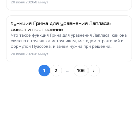
представление и примеры в физике частиц.
20 июня 2026
8
минут
Функция Грина для уравнения Лапласа:
смысл и построение
Что такое функция Грина для уравнения Лапласа, как она
связана с точечным источником, методом отражений и
формулой Пуассона, и зачем нужна при решении
краевых задач.
20 июня 2026
8
минут
1
2
…
106
›