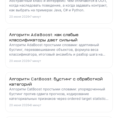
Абстрактный класс и интерфейс: чем отличаются в ООП,
когда наследовать поведение, а когда задавать контракт,
как выбрать на примерах Java, C# и Python.
20 июня 2026
7
минут
Алгоритм AdaBoost: как слабые
классификаторы дают сильный
Алгоритм AdaBoost простыми словами: адаптивный
бустинг, перевзвешивание объектов, формула веса
классификатора, итоговый ансамбль и разбор шага на
примере с формулами.
20 июня 2026
7
минут
Алгоритм CatBoost: бустинг с обработкой
категорий
Алгоритм CatBoost простыми словами: упорядоченный
бустинг против сдвига прогноза, кодирование
категориальных признаков через ordered target statistics,
симметричные деревья и разбор типовых задач.
20 июня 2026
8
минут