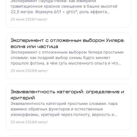
Эксперимент Паунда-Ребки: как измерили
гравитационное красное смещение в башне высотой
22,5 метра. Формула Δf/f = gH/c², роль эффекта
Мёссбауэра и связь с ОТО.
20 июня 2026
7
минут
Эксперимент с отложенным выбором Уилера:
волна или частица
Эксперимент с отложенным выбором Уилера простыми
словами: как поздний выбор схемы будто меняет
прошлое фотона, в чём суть мысленного опыта и что
показали реальные измерения.
20 июня 2026
8
минут
Эквивалентность категорий: определение и
критерий
Эквивалентность категорий простыми словами: пара
взаимно обратных функторов и естественные
изоморфизмы, критерий через полноту, верность и
существенную сюръективность, отличие от
20 июня 2026
8
минут
изоморфизма.