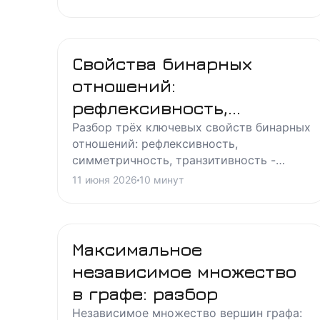
разбор типовых задач с решением.
Свойства бинарных
отношений:
рефлексивность,
симметричность
Разбор трёх ключевых свойств бинарных
отношений: рефлексивность,
симметричность, транзитивность -
определения, матрицы, графы и типы
11 июня 2026
10
минут
отношений с примерами и задачами.
Максимальное
независимое множество
в графе: разбор
Независимое множество вершин графа: