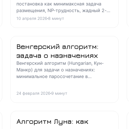
постановка как минимаксная задача
размещения, NP-трудность, жадный 2-
приближённый алгоритм Гонзалеса и
10 апреля 2026
8
минут
связь с радиусом графа.
Венгерский алгоритм:
задача о назначениях
Венгерский алгоритм (Hungarian, Кун-
Манкр) для задачи о назначениях:
минимальное паросочетание в
двудольном графе, ЛП-двойственность и
сравнение с потоковыми и аукционными
24 февраля 2026
9
минут
методами.
Алгоритм Луна: как