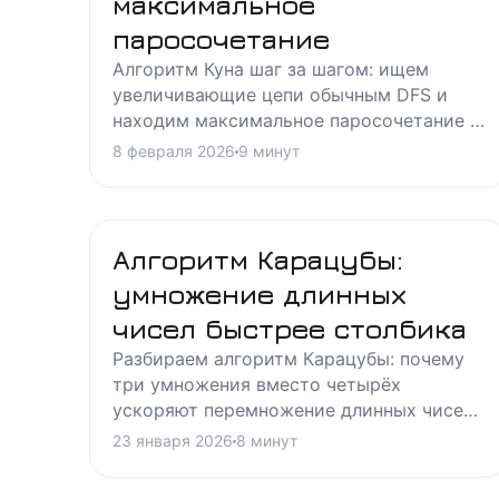
максимальное
паросочетание
Алгоритм Куна шаг за шагом: ищем
увеличивающие цепи обычным DFS и
находим максимальное паросочетание в
двудольном графе за O(V·E), с разбором
8 февраля 2026
9
минут
идеи и сложности.
Алгоритм Карацубы:
умножение длинных
чисел быстрее столбика
Разбираем алгоритм Карацубы: почему
три умножения вместо четырёх
ускоряют перемножение длинных чисел,
как выглядит рекуррентность и зачем
23 января 2026
8
минут
это нужно на практике.