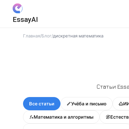
Вход
EssayAI
Войти с Яндекс ID
Войти с VK ID
Главная
/
Блог
/
дискретная математика
Я даю
Согласие на обработку
персональных данных
и принимаю условия
Политики конфиденциальности
,
Правила пользования сервисом
Статьи Essa
Все статьи
Учёба и письмо
ИИ
Математика и алгоритмы
Естеств