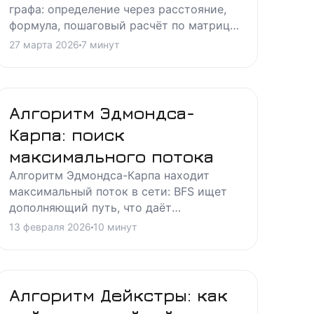
графа: определение через расстояние,
формула, пошаговый расчёт по матрице
кратчайших путей, свойства и связь с
27 марта 2026
7
минут
радиусом, диаметром, центром.
Алгоритм Эдмондса-
Карпа: поиск
максимального потока
Алгоритм Эдмондса-Карпа находит
максимальный поток в сети: BFS ищет
дополняющий путь, что даёт
полиномиальную сложность. Разбираем
13 февраля 2026
10
минут
идею, реализацию и оценку.
Алгоритм Дейкстры: как