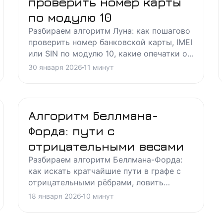
проверить номер карты
по модулю 10
Разбираем алгоритм Луна: как пошагово
проверить номер банковской карты, IMEI
или SIN по модулю 10, какие опечатки он
ловит, а какие пропускает, и чем
30 января 2026
11
минут
отличается от Verhoeff.
Алгоритм Беллмана-
Форда: пути с
отрицательными весами
Разбираем алгоритм Беллмана-Форда:
как искать кратчайшие пути в графе с
отрицательными рёбрами, ловить
отрицательные циклы и чем он
18 января 2026
10
минут
отличается от Дейкстры.