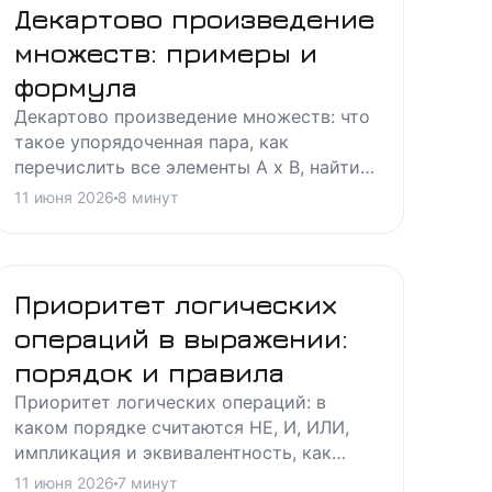
Декартово произведение
множеств: примеры и
формула
Декартово произведение множеств: что
такое упорядоченная пара, как
перечислить все элементы A x B, найти
мощность и применить к координатной
11 июня 2026
8
минут
плоскости - с разбором типовых задач.
Приоритет логических
операций в выражении:
порядок и правила
Приоритет логических операций: в
каком порядке считаются НЕ, И, ИЛИ,
импликация и эквивалентность, как
расставлять скобки в выражении,
11 июня 2026
7
минут