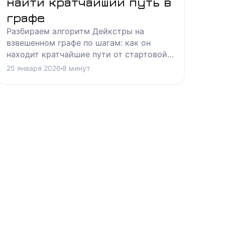
найти кратчайший путь в
графе
Разбираем алгоритм Дейкстры на
взвешенном графе по шагам: как он
находит кратчайшие пути от стартовой
вершины и почему ломается на ребрах с
25 января 2026
8
минут
отрицательными весами.