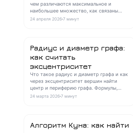
чем различаются максимальное и
наибольшее множество, как связаны
число независимости и вершинное
24 апреля 2026
7
минут
покрытие, как искать ответ
алгоритмами.
Радиус и диаметр графа:
как считать
эксцентриситет
Что такое радиус и диаметр графа и как
через эксцентриситет вершин найти
центр и периферию графа. Формулы,
пошаговый пример и связь с
24 марта 2026
7
минут
расстояниями между вершинами.
Алгоритм Куна: как найти