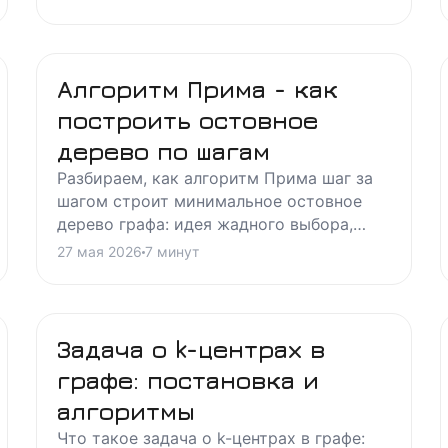
ошибки студентов.
Алгоритм Прима - как
построить остовное
дерево по шагам
Разбираем, как алгоритм Прима шаг за
шагом строит минимальное остовное
дерево графа: идея жадного выбора,
лемма о разрезе и трассировка на
27 мая 2026
7
минут
конкретном примере.
Задача о k-центрах в
графе: постановка и
алгоритмы
Что такое задача о k-центрах в графе: