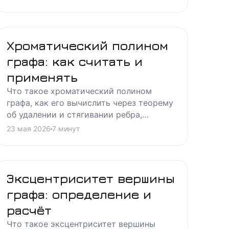
строить таблицу истинности и где чаще
всего ошибаются студенты.
Хроматический полином
графа: как считать и
применять
Что такое хроматический полином
графа, как его вычислить через теорему
об удалении и стягивании ребра,
свойства коэффициентов и связь с
23 мая 2026
7
минут
хроматическим числом. Формулы и
пошаговый пример.
Эксцентриситет вершины
графа: определение и
расчёт
Что такое эксцентриситет вершины