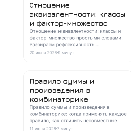
Отношение
эквивалентности: классы
и фактор-множество
Отношение эквивалентности: классы и
фактор-множество простыми словами.
Разбираем рефлексивность,
симметричность и транзитивность,
20 июня 2026
9
минут
разбиение на классы и построение
фактор-множества с примерами.
Правило суммы и
произведения в
комбинаторике
Правило суммы и произведения в
комбинаторике: когда применять каждое
правило, как отличить несовместные
события от независимых выборов,
11 июня 2026
7
минут