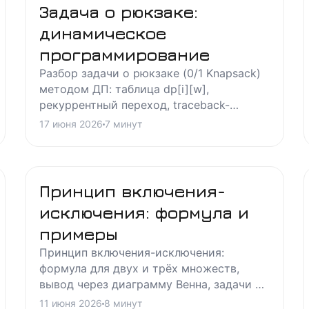
Задача о рюкзаке:
динамическое
программирование
Разбор задачи о рюкзаке (0/1 Knapsack)
методом ДП: таблица dp[i][w],
рекуррентный переход, traceback-
восстановление набора. Пошаговые
17 июня 2026
7
минут
примеры и анализ сложности O(n*W).
Принцип включения-
исключения: формула и
примеры
Принцип включения-исключения:
формула для двух и трёх множеств,
вывод через диаграмму Венна, задачи на
делимость и вероятность, частые
11 июня 2026
8
минут