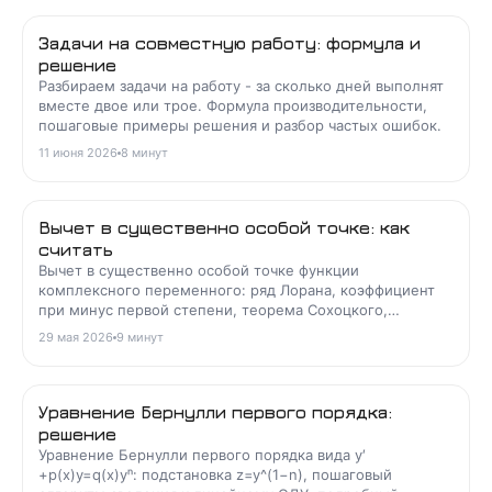
Задачи на совместную работу: формула и
решение
Разбираем задачи на работу - за сколько дней выполнят
вместе двое или трое. Формула производительности,
пошаговые примеры решения и разбор частых ошибок.
11 июня 2026
8
минут
Вычет в существенно особой точке: как
считать
Вычет в существенно особой точке функции
комплексного переменного: ряд Лорана, коэффициент
при минус первой степени, теорема Сохоцкого,
примеры для exp(1/z) и sin(1/z), типичные ошибки.
29 мая 2026
9
минут
Уравнение Бернулли первого порядка:
решение
Уравнение Бернулли первого порядка вида y′
+p(x)y=q(x)yⁿ: подстановка z=y^(1−n), пошаговый