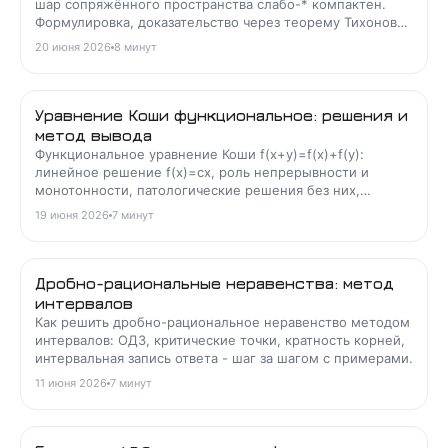
шар сопряжённого пространства слабо-* компактен.
Формулировка, доказательство через теорему Тихонова,
смысл слабой-* топологии и примеры применения.
20 июня 2026
8
минут
Уравнение Коши функциональное: решения и
метод вывода
Функциональное уравнение Коши f(x+y)=f(x)+f(y):
линейное решение f(x)=cx, роль непрерывности и
монотонности, патологические решения без них,
родственные уравнения и приёмы доказательства.
19 июня 2026
7
минут
Дробно-рациональные неравенства: метод
интервалов
Как решить дробно-рациональное неравенство методом
интервалов: ОДЗ, критические точки, кратность корней,
интервальная запись ответа - шаг за шагом с примерами.
11 июня 2026
7
минут