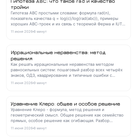
Гипотеза ABC: что такое rad и качество
тройки
Гипотеза ABC простыми словами: формула rad(n),
показатель качества q = log(c)/log(rad(abc)), примеры
хороших ABC-троек и их связь с теоремой Ферма и IUT
Мотидзуки.
11 июня 2026
8
минут
Иррациональные неравенства: метод
решения
Как решать иррациональные неравенства методом
равносильных систем: пошаговый разбор всех четырёх
знаков, ОДЗ, квадрирование и типичные ошибки с
примерами.
11 июня 2026
9
минут
Уравнение Клеро: общее и особое решение
Уравнение Клеро - формула, метод решения и
геометрический смысл. Общее решение как семейство
прямых, особое решение как огибающая. Разбор
типовых задач с ошибками.
11 июня 2026
8
минут