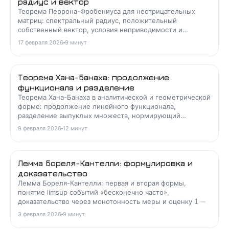
радиус и вектор
Теорема Перрона-Фробениуса для неотрицательных
матриц: спектральный радиус, положительный
собственный вектор, условия неприводимости и
примитивности, связь с цепями Маркова, PageRank и
17 февраля 2026
9
минут
моделями Лесли.
Теорема Хана-Банаха: продолжение
функционала и разделение
Теорема Хана-Банаха в аналитической и геометрической
форме: продолжение линейного функционала,
разделение выпуклых множеств, нормирующий
функционал, рефлексивность и LP-двойственность.
9 февраля 2026
12
минут
Лемма Бореля-Кантелли: формулировка и
доказательство
Лемма Бореля-Кантелли: первая и вторая формы,
понятие limsup событий «бесконечно часто»,
1
−
доказательство через монотонность меры и оценку
−
≤
x
, связь с законом 0-1 Колмогорова.
x
e
3 февраля 2026
9
минут