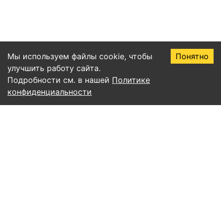
Мы используем файлы cookie, чтобы
Понятно
улучшить работу сайта.
Подробности см. в нашей
Политике
конфиденциальности
Правила пользования сервисом EssayAI
Политика конфиденциальности
Соглашение о подписке
Публичная оферта
Согласие на обработку персональных данных
Все статьи
Учёба и письмо
ИИ и нейросети
Уникальность и антиплагиат
Советы и продуктивность
Математика и алгоритмы