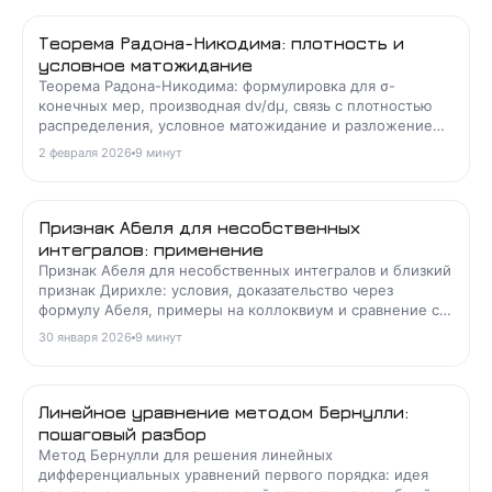
Теорема Радона-Никодима: плотность и
условное матожидание
Теорема Радона-Никодима: формулировка для σ-
конечных мер, производная dν/dμ, связь с плотностью
распределения, условное матожидание и разложение
Лебега с контрпримерами.
2 февраля 2026
9
минут
Признак Абеля для несобственных
интегралов: применение
Признак Абеля для несобственных интегралов и близкий
признак Дирихле: условия, доказательство через
формулу Абеля, примеры на коллоквиум и сравнение с
абсолютной сходимостью.
30 января 2026
9
минут
Линейное уравнение методом Бернулли:
пошаговый разбор
Метод Бернулли для решения линейных
дифференциальных уравнений первого порядка: идея