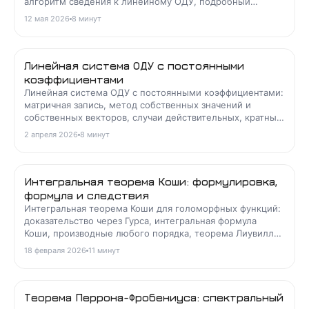
алгоритм сведения к линейному ОДУ, подробный
пример и проверка.
12 мая 2026
8
минут
Линейная система ОДУ с постоянными
коэффициентами
Линейная система ОДУ с постоянными коэффициентами:
матричная запись, метод собственных значений и
собственных векторов, случаи действительных, кратных
и комплексных корней, разбор примеров и проверка.
2 апреля 2026
8
минут
Интегральная теорема Коши: формулировка,
формула и следствия
Интегральная теорема Коши для голоморфных функций:
доказательство через Гурса, интегральная формула
Коши, производные любого порядка, теорема Лиувилля
и связь с вычетами.
18 февраля 2026
11
минут
Теорема Перрона-Фробениуса: спектральный