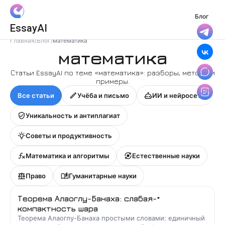
Блог
Вход
EssayAI
Войти с Яндекс ID
Главная
/
Блог
/
математика
математика
Войти с VK ID
Статьи EssayAI по теме «
математика
»: разборы, методы и
примеры.
Я даю
Согласие на обработку
персональных данных
Все статьи
Учёба и письмо
ИИ и нейросети
и принимаю условия
Политики конфиденциальности
,
Уникальность и антиплагиат
Правила пользования сервисом
Советы и продуктивность
Математика и алгоритмы
Естественные науки
Право
Гуманитарные науки
Теорема Алаоглу-Банаха: слабая-*
компактность шара
Теорема Алаоглу-Банаха простыми словами: единичный