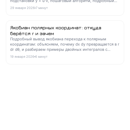
подстановки y = u·v, пошаговый алгоритм, подробный
пример и типичные ошибки.
29 января 2026
7
минут
Якобиан полярных координат: откуда
берётся r и зачем
Подробный вывод якобиана перехода к полярным
координатам: объясняем, почему dx dy превращается в r
dr dθ, и разбираем примеры двойных интегралов с
круговой симметрией.
19 января 2026
6
минут