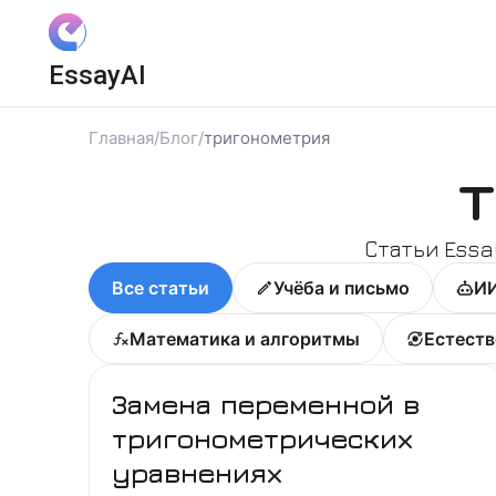
Вход
EssayAI
Войти с Яндекс ID
Войти с VK ID
Главная
/
Блог
/
тригонометрия
Я даю
Согласие на обработку
персональных данных
и принимаю условия
Статьи Essa
Политики конфиденциальности
,
Правила пользования сервисом
Все статьи
Учёба и письмо
ИИ
Математика и алгоритмы
Естеств
Замена переменной в
тригонометрических
уравнениях