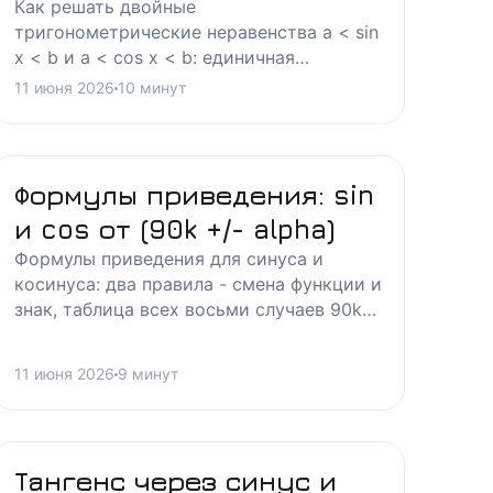
решения
Как решать двойные
тригонометрические неравенства a < sin
x < b и a < cos x < b: единичная
окружность, arcsin/arccos, запись
11 июня 2026
10
минут
общего решения и типичные ошибки
студентов.
Формулы приведения: sin
и cos от (90k +/- alpha)
Формулы приведения для синуса и
косинуса: два правила - смена функции и
знак, таблица всех восьми случаев 90k
+/- alpha, разбор типовых задач и
частые ошибки.
11 июня 2026
9
минут
Тангенс через синус и