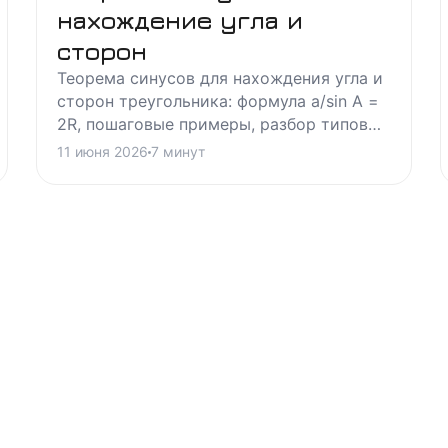
нахождение угла и
сторон
Теорема синусов для нахождения угла и
сторон треугольника: формула a/sin A =
2R, пошаговые примеры, разбор типовых
задач и частые ошибки при
11 июня 2026
7
минут
вычислениях.