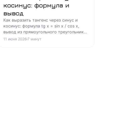
косинус: формула и
вывод
Как выразить тангенс через синус и
косинус: формула tg x = sin x / cos x,
вывод из прямоугольного треугольника,
область определения и примеры задач с
11 июня 2026
7
минут
разбором.