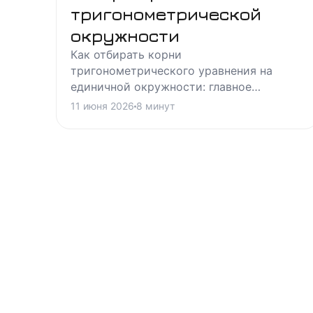
тригонометрической
окружности
Как отбирать корни
тригонометрического уравнения на
единичной окружности: главное
значение, симметричный корень,
11 июня 2026
8
минут
наложение промежутка - пошаговый
метод с примерами.