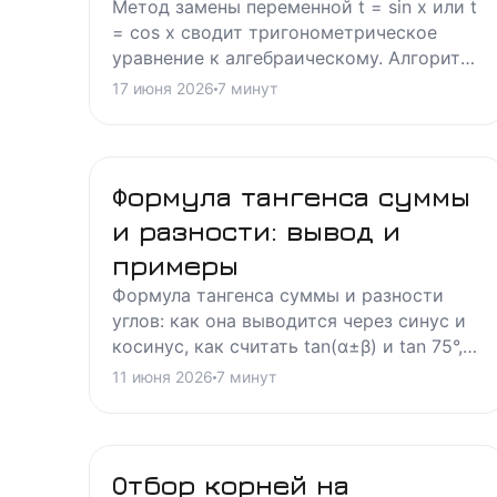
Метод замены переменной t = sin x или t
= cos x сводит тригонометрическое
уравнение к алгебраическому. Алгоритм,
ОДЗ, типичные примеры и разбор
17 июня 2026
7
минут
ошибок.
Формула тангенса суммы
и разности: вывод и
примеры
Формула тангенса суммы и разности
углов: как она выводится через синус и
косинус, как считать tan(α±β) и tan 75°,
когда тангенс не определён и где чаще
11 июня 2026
7
минут
всего ошибаются студенты.
Отбор корней на