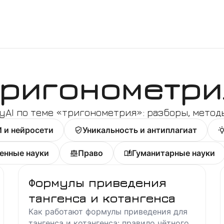
тригонометри
yAI по теме «
тригонометрия
»: разборы, метод
 и нейросети
Уникальность и антиплагиат
енные науки
Право
Гуманитарные науки
Формулы приведения
тангенса и котангенса
Как работают формулы приведения для
тангенса и котангенса: правило чётного