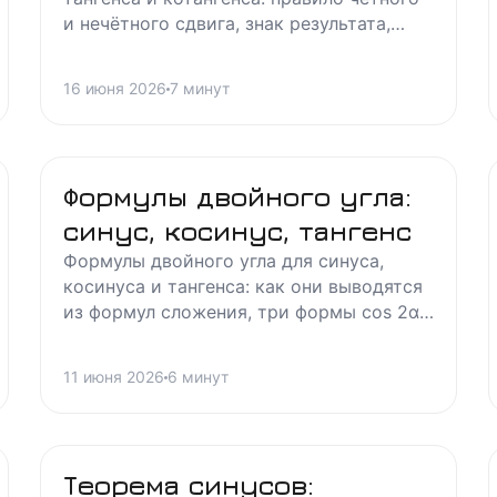
и нечётного сдвига, знак результата,
таблица всех случаев с 90 до 360
градусов и разбор типовых задач.
16 июня 2026
7
минут
Формулы двойного угла:
синус, косинус, тангенс
Формулы двойного угла для синуса,
косинуса и тангенса: как они выводятся
из формул сложения, три формы cos 2α,
когда tg 2α не определён и где студенты
ошибаются в задачах.
11 июня 2026
6
минут
Теорема синусов: