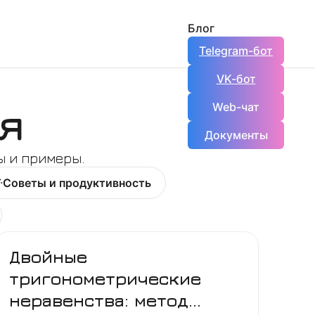
Блог
Telegram-бот
VK-бот
я
Web-чат
Документы
ы и примеры.
Советы и продуктивность
Двойные
тригонометрические
неравенства: метод