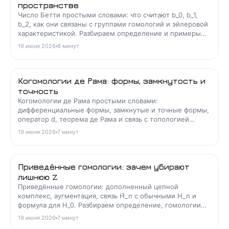
пространстве
Число Бетти простыми словами: что считают b_0, b_1,
b_2, как они связаны с группами гомологий и эйлеровой
характеристикой. Разбираем определение и примеры
для окружности, тора и сферы.
19 июня 2026
8
минут
Когомологии де Рама: формы, замкнутость и
точность
Когомологии де Рама простыми словами:
дифференциальные формы, замкнутые и точные формы,
оператор d, теорема де Рама и связь с топологией
многообразия. Разбор с примерами.
19 июня 2026
7
минут
Приведённые гомологии: зачем убирают
лишнюю Z
Приведённые гомологии: дополненный цепной
комплекс, аугментация, связь H̃_n с обычными H_n и
формула для H_0. Разбираем определение, гомологии
точки и сферы с примерами.
19 июня 2026
7
минут