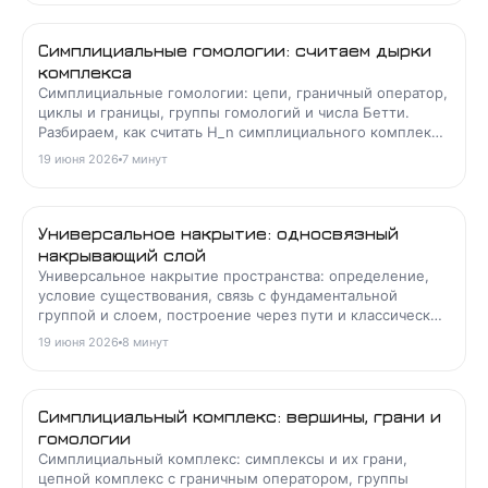
Симплициальные гомологии: считаем дырки
комплекса
Симплициальные гомологии: цепи, граничный оператор,
циклы и границы, группы гомологий и числа Бетти.
Разбираем, как считать H_n симплициального комплекса
на примерах окружности, сферы и тора.
19 июня 2026
7
минут
Универсальное накрытие: односвязный
накрывающий слой
Универсальное накрытие пространства: определение,
условие существования, связь с фундаментальной
группой и слоем, построение через пути и классические
примеры окружности, тора, букета.
19 июня 2026
8
минут
Симплициальный комплекс: вершины, грани и
гомологии
Симплициальный комплекс: симплексы и их грани,
цепной комплекс с граничным оператором, группы