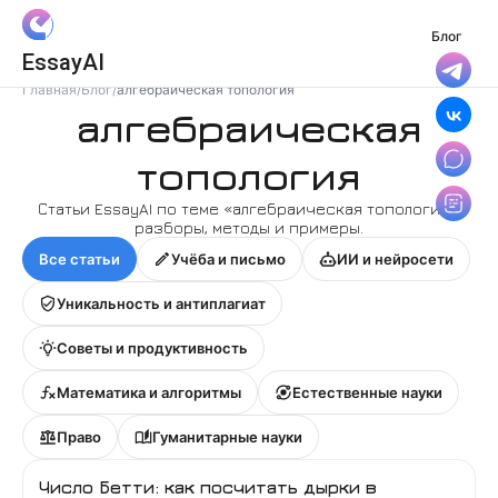
Блог
Вход
EssayAI
Войти с Яндекс ID
Главная
/
Блог
/
алгебраическая топология
алгебраическая
Войти с VK ID
топология
Я даю
Согласие на обработку
персональных данных
Статьи EssayAI по теме «
алгебраическая топология
»:
и принимаю условия
разборы, методы и примеры.
Политики конфиденциальности
,
Все статьи
Учёба и письмо
ИИ и нейросети
Правила пользования сервисом
Уникальность и антиплагиат
Советы и продуктивность
Математика и алгоритмы
Естественные науки
Право
Гуманитарные науки
Число Бетти: как посчитать дырки в