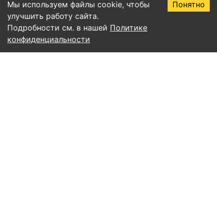
Мы используем файлы cookie, чтобы
Понятно
улучшить работу сайта.
Подробности см. в нашей
Политике
конфиденциальности
Правила пользования сервисом EssayAI
Политика конфиденциальности
Соглашение о подписке
Публичная оферта
Согласие на обработку персональных данных
Все статьи
Учёба и письмо
ИИ и нейросети
Уникальность и антиплагиат
Советы и продуктивность
Математика и алгоритмы
Естественные науки
Право
Гуманитарные науки
Экспертные статьи
@help_essay_ai
support@essayai.ru