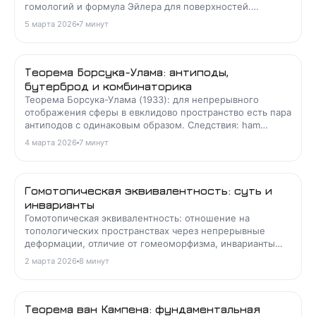
гомологий и формула Эйлера для поверхностей.
Разбираем определения и примеры.
5 марта 2026
7
минут
Теорема Борсука-Улама: антиподы,
бутерброд и комбинаторика
Теорема Борсука-Улама (1933): для непрерывного
отображения сферы в евклидово пространство есть пара
антиподов с одинаковым образом. Следствия: ham
sandwich, Тверберг, геометрия.
4 марта 2026
7
минут
Гомотопическая эквивалентность: суть и
инварианты
Гомотопическая эквивалентность: отношение на
топологических пространствах через непрерывные
деформации, отличие от гомеоморфизма, инварианты
π_n, H_n, χ и теорема Уайтхеда.
2 марта 2026
8
минут
Теорема ван Кампена: фундаментальная