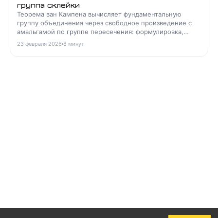
группа склейки
Теорема ван Кампена вычисляет фундаментальную
группу объединения через свободное произведение с
амальгамой по группе пересечения: формулировка,
условия и применения.
23 февраля 2026
8
минут