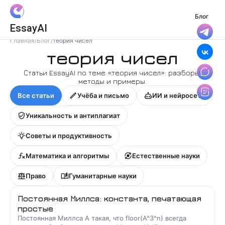
Блог
Вход
EssayAI
Войти с Яндекс ID
Главная
/
Блог
/
теория чисел
теория чисел
Войти с VK ID
Статьи EssayAI по теме «
теория чисел
»: разборы,
методы и примеры.
Я даю
Согласие на обработку
персональных данных
Все статьи
Учёба и письмо
ИИ и нейросети
и принимаю условия
Политики конфиденциальности
,
Уникальность и антиплагиат
Правила пользования сервисом
Советы и продуктивность
Математика и алгоритмы
Естественные науки
Право
Гуманитарные науки
Постоянная Миллса: константа, печатающая
простые
Постоянная Миллса A такая, что floor(A^3^n) всегда