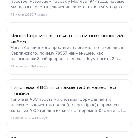
простое. Разбираем теорему Миллса 1947 года, первые
миллсовы простые, значение константы и в чём подвох
формулы.
19 июня 2026
7
минут
Числа Серпинского: что это и накрывающий
набор
Числа Серпинского простыми словами: что такое число
Серпинского, почему 78557 наименьшее, как
накрывающий набор простых делает k умножить 2 в
степени n плюс 1 составным при любом n.
11 июня 2026
8
минут
Гипотеза ABC: что такое rad и качество
тройки
Гипотеза ABC простыми словами: формула rad(n),
показатель качества q = log(c)/log(rad(abc)), примеры
хороших ABC-троек и их связь с теоремой Ферма и IUT
Мотидзуки.
11 июня 2026
8
минут