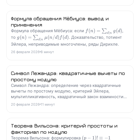
Формула обращения Мёбиуса: вывод и
применения
(
)
=
(
)
Формула обращения Мёбиуса: если
∑
,
f
n
g
d
∣
d
n
(
)
=
(
/
)
(
)
то
∑
. Доказательство, тотиент
g
n
μ
n
d
f
d
∣
d
n
Эйлера, неприводимые многочлены, ряды Дирихле.
26 февраля 2026
8
минут
Символ Лежандра: квадратичные вычеты по
простому модулю
Символ Лежандра: определение через квадратичные
вычеты по простому модулю, критерий Эйлера,
мультипликативность, квадратичный закон взаимности
Гаусса и быстрый алгоритм вычисления.
20 февраля 2026
11
минут
Теорема Вильсона: критерий простоты и
факториал по модулю
(
−
1
)!
≡
−
1
Теорема Вильсона: формулировка
p