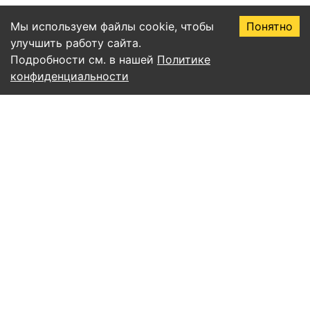
Мы используем файлы cookie, чтобы
Понятно
улучшить работу сайта.
Подробности см. в нашей
Политике
конфиденциальности
Правила пользования сервисом EssayAI
Политика конфиденциальности
Соглашение о подписке
Публичная оферта
Согласие на обработку персональных данных
Все статьи
Учёба и письмо
ИИ и нейросети
Уникальность и антиплагиат
Советы и продуктивность
Математика и алгоритмы
Естественные науки
Право
Гуманитарные науки
Экспертные статьи
@help_essay_ai