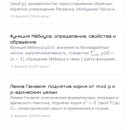
(
mod
)
, доказательство через спаривание обратных,
p
обратное утверждение Лагранжа, обобщение Гаусса и
почему это не практический тест простоты.
20 февраля 2026
8
минут
Функция Мёбиуса: определение, свойства и
обращение
(
)
Функция Мёбиуса
: значения на бесквадратных
μ
n
(
)
=
числах, мультипликативность, тождество
∑
μ
d
∣
d
n
[
=
1
]
, обращение Мёбиуса и связь с дзета-функцией
n
Римана.
12 февраля 2026
7
минут
Лемма Гензеля: поднятие корня от mod p к
p-адическим целым
Лемма Гензеля: классическая формулировка, итерация p-
2
≡
2
(
mod
7
)
адического Ньютона, поднятие корня
до
x
Z
, геометрический смысл и применения в теории
7
чисел.
10 февраля 2026
10
минут