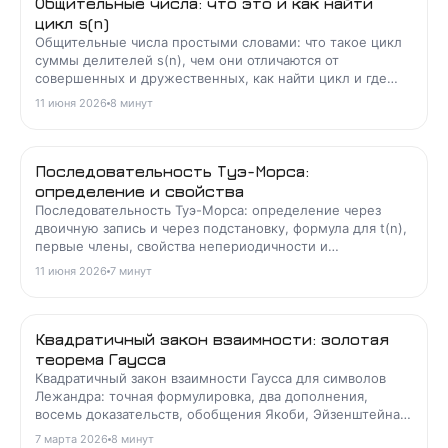
Общительные числа: что это и как найти
цикл s(n)
Общительные числа простыми словами: что такое цикл
суммы делителей s(n), чем они отличаются от
совершенных и дружественных, как найти цикл и где
ошибаются студенты.
11 июня 2026
8
минут
Последовательность Туэ-Морса:
определение и свойства
Последовательность Туэ-Морса: определение через
двоичную запись и через подстановку, формула для t(n),
первые члены, свойства непериодичности и
кубсвободности, применение в справедливом дележе.
11 июня 2026
7
минут
Квадратичный закон взаимности: золотая
теорема Гаусса
Квадратичный закон взаимности Гаусса для символов
Лежандра: точная формулировка, два дополнения,
восемь доказательств, обобщения Якоби, Эйзенштейна и
Артина, алгоритм вычисления.
7 марта 2026
8
минут