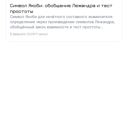
Символ Якоби: обобщение Лежандра и тест
простоты
Символ Якоби для нечётного составного знаменателя:
определение через произведение символов Лежандра,
обобщённый закон взаимности и тест простоты
Соловея-Штрассена без факторизации.
8 февраля 2026
11
минут