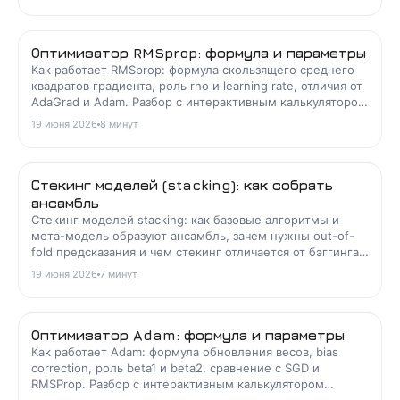
Оптимизатор RMSprop: формула и параметры
Как работает RMSprop: формула скользящего среднего
квадратов градиента, роль rho и learning rate, отличия от
AdaGrad и Adam. Разбор с интерактивным калькулятором
траектории.
19 июня 2026
8
минут
Стекинг моделей (stacking): как собрать
ансамбль
Стекинг моделей stacking: как базовые алгоритмы и
мета-модель образуют ансамбль, зачем нужны out-of-
fold предсказания и чем стекинг отличается от бэггинга
и бустинга.
19 июня 2026
7
минут
Оптимизатор Adam: формула и параметры
Как работает Adam: формула обновления весов, bias
correction, роль beta1 и beta2, сравнение с SGD и
RMSProp. Разбор с интерактивным калькулятором