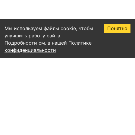
Мы используем файлы cookie, чтобы
Понятно
улучшить работу сайта.
Подробности см. в нашей
Политике
конфиденциальности
Правила пользования сервисом EssayAI
Политика конфиденциальности
Соглашение о подписке
Публичная оферта
Согласие на обработку персональных данных
Все статьи
Учёба и письмо
ИИ и нейросети
Уникальность и антиплагиат
Советы и продуктивность
Математика и алгоритмы
Естественные науки