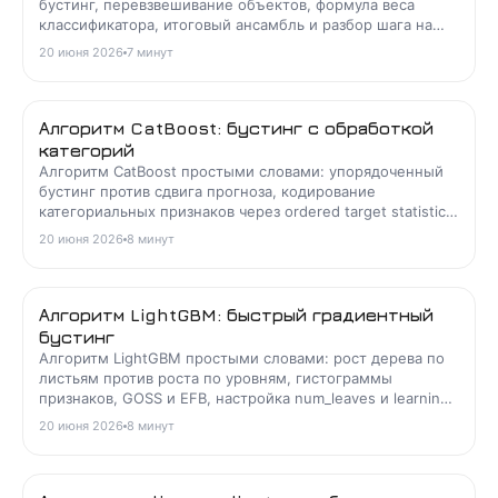
бустинг, перевзвешивание объектов, формула веса
классификатора, итоговый ансамбль и разбор шага на
примере с формулами.
20 июня 2026
7
минут
Алгоритм CatBoost: бустинг с обработкой
категорий
Алгоритм CatBoost простыми словами: упорядоченный
бустинг против сдвига прогноза, кодирование
категориальных признаков через ordered target statistics,
симметричные деревья и разбор типовых задач.
20 июня 2026
8
минут
Алгоритм LightGBM: быстрый градиентный
бустинг
Алгоритм LightGBM простыми словами: рост дерева по
листьям против роста по уровням, гистограммы
признаков, GOSS и EFB, настройка num_leaves и learning
rate, борьба с переобучением и разбор задач.
20 июня 2026
8
минут