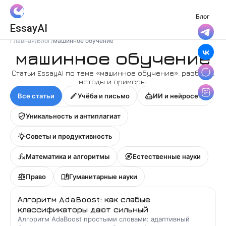
Блог
Вход
EssayAI
Войти с Яндекс ID
Главная
/
Блог
/
машинное обучение
машинное обучение
Войти с VK ID
Статьи EssayAI по теме «
машинное обучение
»: разборы,
методы и примеры.
Я даю
Согласие на обработку
персональных данных
Все статьи
Учёба и письмо
ИИ и нейросети
и принимаю условия
Политики конфиденциальности
,
Уникальность и антиплагиат
Правила пользования сервисом
Советы и продуктивность
Математика и алгоритмы
Естественные науки
Право
Гуманитарные науки
Алгоритм AdaBoost: как слабые
классификаторы дают сильный
Алгоритм AdaBoost простыми словами: адаптивный