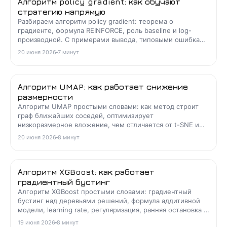
Алгоритм policy gradient: как обучают
стратегию напрямую
Разбираем алгоритм policy gradient: теорема о
градиенте, формула REINFORCE, роль baseline и log-
производной. С примерами вывода, типовыми ошибками
и интерактивным расчётом сходимости.
20 июня 2026
7
минут
Алгоритм UMAP: как работает снижение
размерности
Алгоритм UMAP простыми словами: как метод строит
граф ближайших соседей, оптимизирует
низкоразмерное вложение, чем отличается от t-SNE и
как подобрать n_neighbors и min_dist для визуализации
20 июня 2026
8
минут
данных.
Алгоритм XGBoost: как работает
градиентный бустинг
Алгоритм XGBoost простыми словами: градиентный
бустинг над деревьями решений, формула аддитивной
модели, learning rate, регуляризация, ранняя остановка и
разбор типовых задач.
19 июня 2026
8
минут