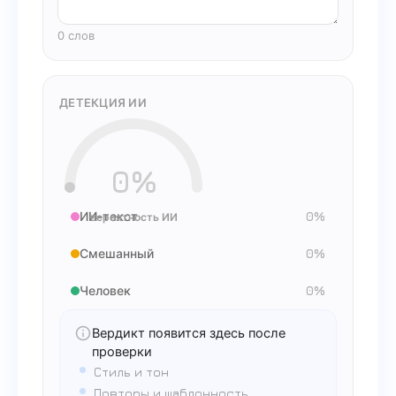
0
слов
ДЕТЕКЦИЯ ИИ
0
%
ИИ-текст
0
%
вероятность ИИ
Смешанный
0
%
Человек
0
%
Вердикт появится здесь после
проверки
Стиль и тон
Повторы и шаблонность