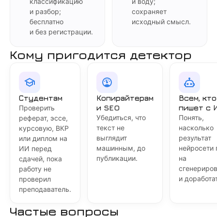
классификацию
и воду;
и разбор;
сохраняет
бесплатно
исходный смысл.
и без регистрации.
Кому пригодится детектор
Студентам
Копирайтерам
Всем, кто
и SEO
пишет с 
Проверить
Убедиться, что
Понять,
реферат, эссе,
текст не
насколько
курсовую, ВКР
выглядит
результат
или диплом на
машинным, до
нейросети
ИИ перед
публикации.
на
сдачей, пока
сгенериро
работу не
и доработат
проверил
преподаватель.
Частые вопросы