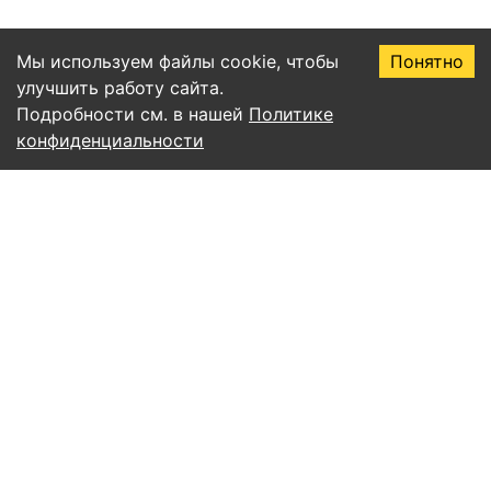
Мы используем файлы cookie, чтобы
Понятно
улучшить работу сайта.
Подробности см. в нашей
Политике
конфиденциальности
Правила пользования сервисом EssayAI
Политика конфиденциальности
Соглашение о подписке
Публичная оферта
Согласие на обработку персональных данных
Все статьи
Учёба и письмо
ИИ и нейросети
Уникальность и антиплагиат
Советы и продуктивность
Математика и алгоритмы
Естественные науки
Право
Гуманитарные науки
Экспертные статьи